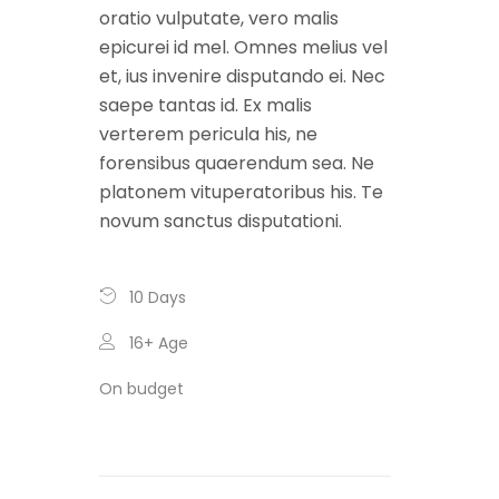
oratio vulputate, vero malis
epicurei id mel. Omnes melius vel
et, ius invenire disputando ei. Nec
saepe tantas id. Ex malis
verterem pericula his, ne
forensibus quaerendum sea. Ne
platonem vituperatoribus his. Te
novum sanctus disputationi.
10 Days
16+
Age
On budget