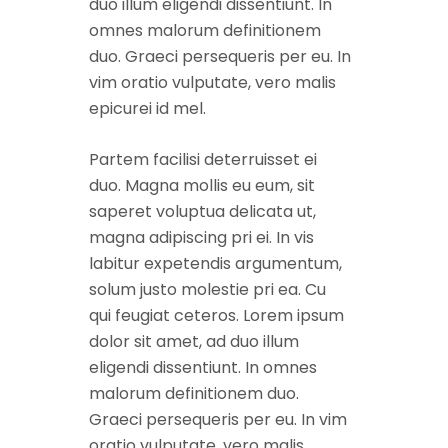
duo illum eligendi dissentiunt. In
omnes malorum definitionem
duo. Graeci persequeris per eu. In
vim oratio vulputate, vero malis
epicurei id mel.
Partem facilisi deterruisset ei
duo. Magna mollis eu eum, sit
saperet voluptua delicata ut,
magna adipiscing pri ei. In vis
labitur expetendis argumentum,
solum justo molestie pri ea. Cu
qui feugiat ceteros. Lorem ipsum
dolor sit amet, ad duo illum
eligendi dissentiunt. In omnes
malorum definitionem duo.
Graeci persequeris per eu. In vim
oratio vulputate, vero malis