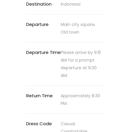
Destination
Indonesia
Departure
Main city square,
Old town
Departure Time
Please arrive by 9:15
AM for a prompt
departure at 9:30
AM.
Return Time
Approximately 8:30
PM.
Dress Code
Casual.
Comfortable