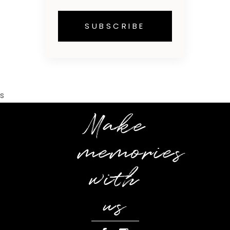
s
Make
memories
with
us