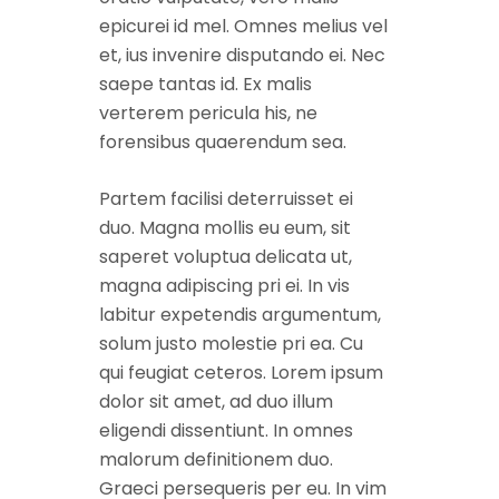
epicurei id mel. Omnes melius vel
et, ius invenire disputando ei. Nec
saepe tantas id. Ex malis
verterem pericula his, ne
forensibus quaerendum sea.
Partem facilisi deterruisset ei
duo. Magna mollis eu eum, sit
saperet voluptua delicata ut,
magna adipiscing pri ei. In vis
labitur expetendis argumentum,
solum justo molestie pri ea. Cu
qui feugiat ceteros. Lorem ipsum
dolor sit amet, ad duo illum
eligendi dissentiunt. In omnes
malorum definitionem duo.
Graeci persequeris per eu. In vim