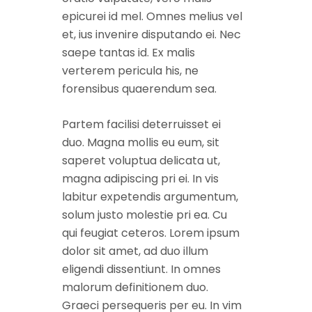
epicurei id mel. Omnes melius vel
et, ius invenire disputando ei. Nec
saepe tantas id. Ex malis
verterem pericula his, ne
forensibus quaerendum sea.
Partem facilisi deterruisset ei
duo. Magna mollis eu eum, sit
saperet voluptua delicata ut,
magna adipiscing pri ei. In vis
labitur expetendis argumentum,
solum justo molestie pri ea. Cu
qui feugiat ceteros. Lorem ipsum
dolor sit amet, ad duo illum
eligendi dissentiunt. In omnes
malorum definitionem duo.
Graeci persequeris per eu. In vim