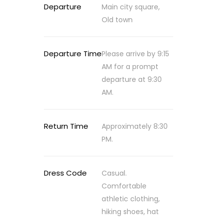
Departure
Main city square,
Old town
Departure Time
Please arrive by 9:15
AM for a prompt
departure at 9:30
AM.
Return Time
Approximately 8:30
PM.
Dress Code
Casual.
Comfortable
athletic clothing,
hiking shoes, hat