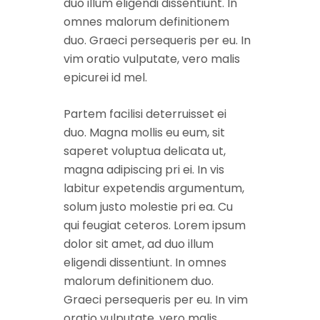
duo illum eligendi dissentiunt. In
omnes malorum definitionem
duo. Graeci persequeris per eu. In
vim oratio vulputate, vero malis
epicurei id mel.
Partem facilisi deterruisset ei
duo. Magna mollis eu eum, sit
saperet voluptua delicata ut,
magna adipiscing pri ei. In vis
labitur expetendis argumentum,
solum justo molestie pri ea. Cu
qui feugiat ceteros. Lorem ipsum
dolor sit amet, ad duo illum
eligendi dissentiunt. In omnes
malorum definitionem duo.
Graeci persequeris per eu. In vim
oratio vulputate, vero malis