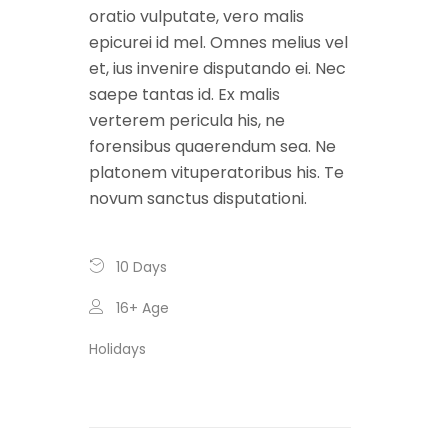
oratio vulputate, vero malis
epicurei id mel. Omnes melius vel
et, ius invenire disputando ei. Nec
saepe tantas id. Ex malis
verterem pericula his, ne
forensibus quaerendum sea. Ne
platonem vituperatoribus his. Te
novum sanctus disputationi.
10 Days
16+
Age
Holidays