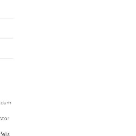
endum
ctor
felis