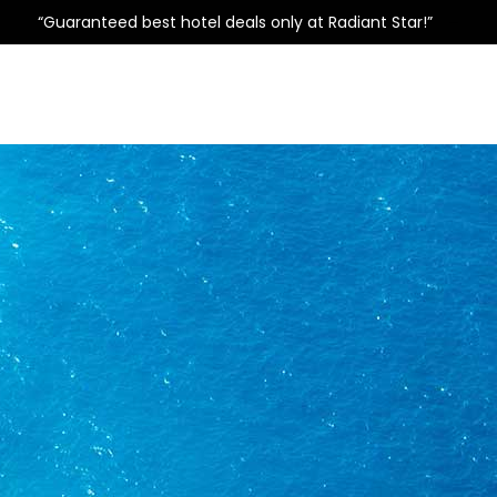
“Guaranteed best hotel deals only at Radiant Star!”