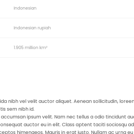
Indonesian
Indonesian rupiah
1.905 million km²
da nibh vel velit auctor aliquet. Aenean sollicitudin, lore
tis sem nibh id.
 accumsan ipsum velit. Nam nec tellus a odio tincidunt au
onsequat auctor eu in elit. Class aptent taciti sociosqu ad
ceptos himenaeos. Mauris in erat justo. Nullam ac urna eu 