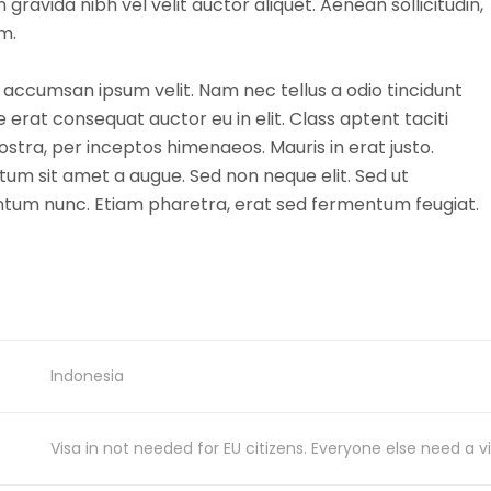
gravida nibh vel velit auctor aliquet. Aenean sollicitudin,
m.
 accumsan ipsum velit. Nam nec tellus a odio tincidunt
 erat consequat auctor eu in elit. Class aptent taciti
ostra, per inceptos himenaeos. Mauris in erat justo.
um sit amet a augue. Sed non neque elit. Sed ut
ntum nunc. Etiam pharetra, erat sed fermentum feugiat.
Indonesia
Visa in not needed for EU citizens. Everyone else need a vi