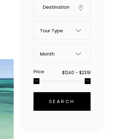
Tour Type
Month
Price