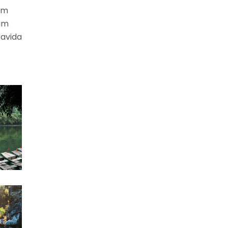
um
uam
ravida