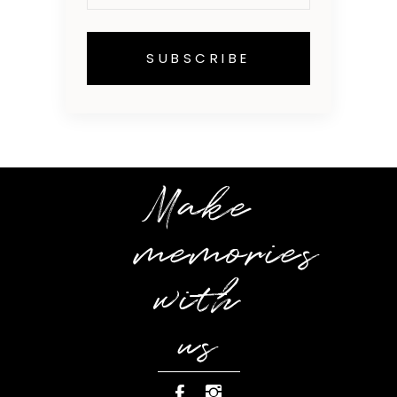
Make
memories
with
us