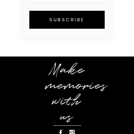
Make
memories
with
us