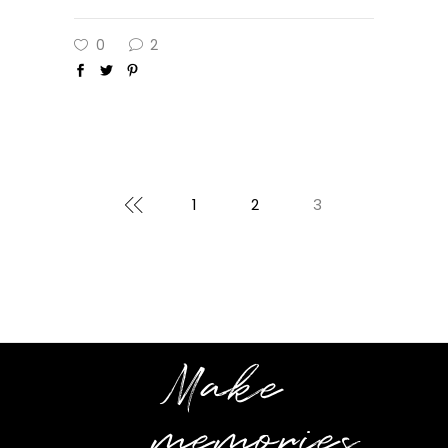
0
2
1
2
3
Make
memories